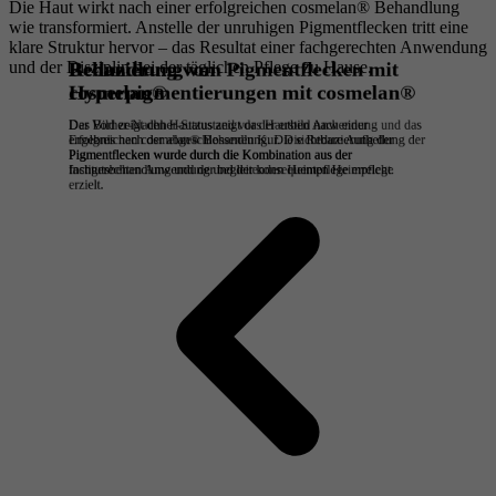
Die Haut wirkt nach einer erfolgreichen cosmelan® Behandlung
wie transformiert. Anstelle der unruhigen Pigmentflecken tritt eine
klare Struktur hervor – das Resultat einer fachgerechten Anwendung
und der Disziplin bei der täglichen Pflege zu Hause.
Reduzierung von Pigmentflecken mit
Behandlung von
cosmelan®
Hyperpigmentierungen mit cosmelan®
Der Vorher-Nachher-Status zeigt das Hautbild nach einer
Das Bild zeigt den Hautzustand vor der ersten Anwendung und das
erfolgreichen cosmelan® Behandlung. Die sichtbare Aufhellung der
Ergebnis nach der abgeschlossenen Kur. Die Reduzierung der
Pigmentflecken wurde durch die Kombination aus der
Pigmentflecken wurde durch die Kombination aus der
fachgerechten Anwendung und der konsequenten Heimpflege
Institutsbehandlung und der begleitenden Heimpflege erreicht.
erzielt.